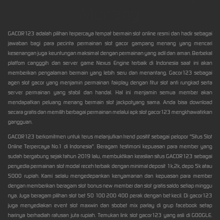
Menang
GACOR123 adalah pilihan terpercaya tempat bermain slot online resmi dan hadir sebagai
jawaban bagi para pecinta permainan slot gacor gampang menang yang mencari
kesenangan juga keuntungan maksimal dengan permainan yang adil dan aman. Berbekal
platfom cangggih dan server game Nexus Engine terbaik di Indonesia saat ini akan
memberikan pengalaman bermain yang lebih seru dan menantang. Gacor123 sebagai
agen slot gacor yang menjamin permainan fairplay dengan fitur slot anti rungkad serta
server permainan yang stabil dan handal. Hal ini menjamin semua member akan
mendapatkan peluang menang bermain slot jackpotyang sama. Anda bisa download
secara gratis dan memilih berbagai permainan melalui apk slot gacor123 mengkhawatirkan
gangguan.
GACOR123 berkomitmen untuk terus melanjutkan trend positif sebagai pelopor "Situs Slot
Online Terpercaya No.1 di Indonesia". Beragam testimoni kepuasan para member yang
sudah bergabung sejak tahun 2019 lalu, membuktikan keaslian situs GACOR123 sebagai
penyedia permainan slot modal receh terbaik dengan minimal deposit 1k,2k, depo 5k atau
5000 rupiah. Kami selalu mengedepankan kenyamanan dan kepuasan para member
dengan memberikan beragam slot bonus new member dan slot gratis saldo setiap minggu
nya. Juga beragam pilihan slot bet 50 100 200 400 perak dengan bet kecil. Di gacor123
juga menyediakan event slot maxwin dan sbobet mix parlay di grup facebook setap
harinya berhadiah ratusan juta rupiah. Temukan link slot gacor123 yang asli di GOOGLE.