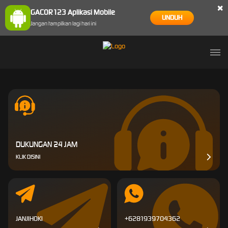
×
GACOR123 Aplikasi Mobile
UNDUH
Jangan tampilkan lagi hari ini
DUKUNGAN 24 JAM
KLIK DISINI
JANJIHOKI
+6281939704362