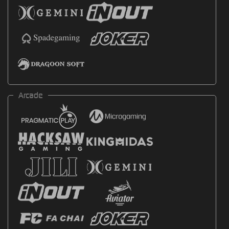
Arcade