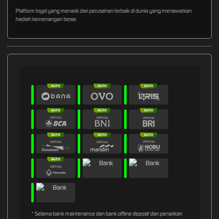
Platform togel yang menarik dari perusahan terbaik di dunia yang menawarkan
hadiah kemenangan besar
* Selama bank maintenance dan bank offline deposit dan penarikan