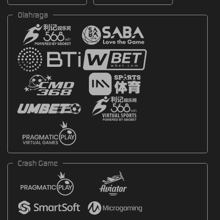
Olahraga
Crash Game