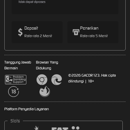
tidak dapat diproses
Deposit
Penarikan
Rata-rata 2 Menit
Rata-rata 5 Menit
Tanggung Jawab
Browser Yang
Bermain
Didukung
©2026 GACOR123. Hak cipta
dilindungi | 18+
Platform Penyedia Layanan
Slots