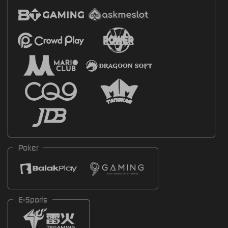
Poker
E-Sports