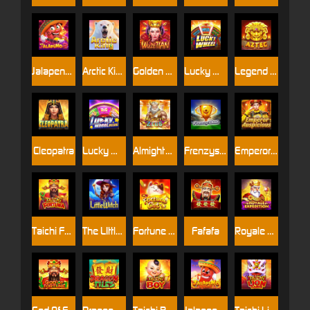
Jalapeno 2
Arctic King
Golden Wuzetian
Lucky Wheel
Legend of Aztec
Cleopatra
Lucky Wheel Deluxe
Almighty Zeus
Frenzyshot
Emperor Auspicious
Taichi Fortuna
The LIttle Witch
Fortune Cat
Fafafa
Royale Expedition