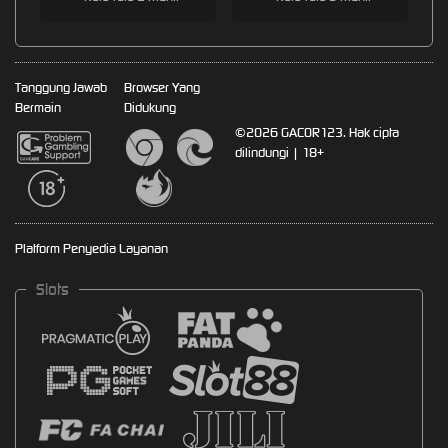
Tanggung Jawab
Browser Yang
Bermain
Didukung
©2026 GACOR123. Hak cipta
dilindungi | 18+
Platform Penyedia Layanan
Slots