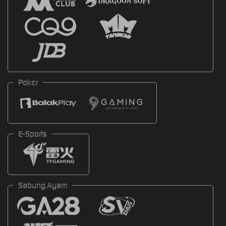
Poker
E-Sports
Sabung Ayam