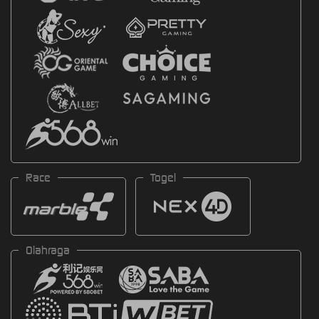
Race
Togel
Olahraga