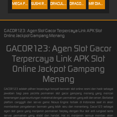
MEGA FORTUNE OX
SUSHI RUSH
DRACULA’S CASTLE BANQUET
DRAGON FORTUNE
MR DIAMOND DELUXE
GACOR123: Agen Slot Gacor Terpercaya Link APK Slot
Online Jackpot Gampang Menang
GACOR123: Agen Slot Gacor
Terpercaya Link APK Slot
Online Jackpot Gampang
Menang
GACOR123 adalah pilihan terpercaya tempat bermain slot online resmi dan hadir sebagai
jawaban bagi para pecinta permainan slot gacor gampang menang yang mencari
kesenangan juga keuntungan maksimal dengan permainan yang adil dan aman. Berbekal
platfom cangggih dan server game Nexus Engine terbaik di Indonesia saat ini akan
memberikan pengalaman bermain yang lebih seru dan menantang. Gacor123 sebagai
agen slot gacor yang menjamin permainan fairplay dengan fitur slot anti rungkad serta
server permainan yang stabil dan handal. Hal ini menjamin semua member akan