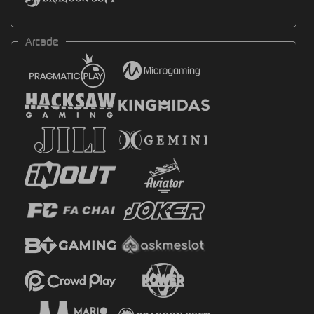
Arcade