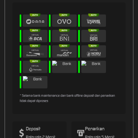
* Selama bank maintenance dan bank offline deposit dan penarikan
tidak dapat diproses
Deposit
Penarikan
Rata-rata 2 Menit
Rata-rata 5 Menit