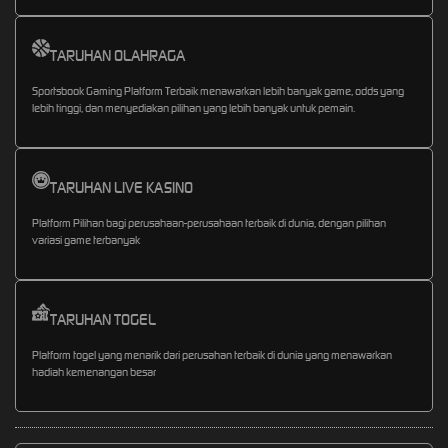
TARUHAN OLAHRAGA
Sportsbook Gaming Platform Terbaik menawarkan lebih banyak game, odds yang
lebih tinggi, dan menyediakan pilihan yang lebih banyak untuk pemain.
TARUHAN LIVE KASINO
Platform Pilihan bagi perusahaan-perusahaan terbaik di dunia, dengan pilihan
variasi game terbanyak
TARUHAN TOGEL
Platform togel yang menarik dari perusahan terbaik di dunia yang menawarkan
hadiah kemenangan besar