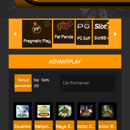
i
i
i
i
i
Facha
Fat Panda
Slot88 x PP
PG Soft
Pragmatic Play
ADVANTPLAY
Semua
Top
Slots
permainan
20
Zeustrike
Mahjong Roar
Maya: Elemental Totem
Aztec: Gold Temple
Aztec: Bonus Hunt 2