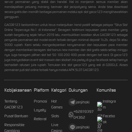
server permainan yang stabil dan handal. Hal ini menjamin semua member akan
mendapatkan peluang menang bermain slot jackpotyang sama. Anda bisa download
secara gratis dan memilih berbagai permainan melalui apk slot gacor123 mengkhawatirkan
gangguan.
GACOR123 berkomitmen untuk terus melanjutkan trend positif sebagai pelopor "Situs Slot
Online Terpercaya No.1 di Indonesia". Beragam testimoni kepuasan para member yang
sudah bergabung sejak tahun 2019 lalu, membuktikan keaslian situs GACOR123 sebagai
penyedia permainan slot modal receh terbaik dengan minimal deposit 1k,2k, depo 5k atau
5000 rupiah. Kami selalu mengedepankan kenyamanan dan kepuasan para member
dengan memberikan beragam slot bonus new member dan slot gratis saldo setiap minggu
nya. Juga beragam pilihan slot bet 50 100 200 400 perak dengan bet kecil. Di gacor123
juga menyediakan event slot maxwin dan sbobet mix parlay di grup facebook setap harinya
berhadiah ratusan juta rupiah. Temukan link slot gacor123 yang asli di GOOGLE. Akses
permainan judi slot online terbaik hanya melalui APK SLOT GACOR123.
Kebijaksanaan
Platform
Kategori
Dukungan
Komunitas
Tentang
Promosi
Hot
Instagra
janjihoki
GACOR123
Games
m
Loyalty
+62819397
Pusat Bantuan
Slots
Facebo
04362
Referral
ok
Responsible
Live
janjihoki
Gambling
Casino