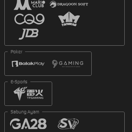
Poker
E-Sports
Sabung Ayam