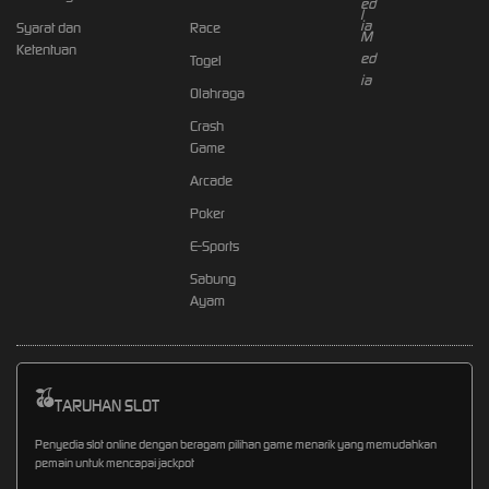
Syarat dan
Race
Ketentuan
Togel
Olahraga
Crash
Game
Arcade
Poker
E-Sports
Sabung
Ayam
TARUHAN SLOT
Penyedia slot online dengan beragam pilihan game menarik yang memudahkan
pemain untuk mencapai jackpot