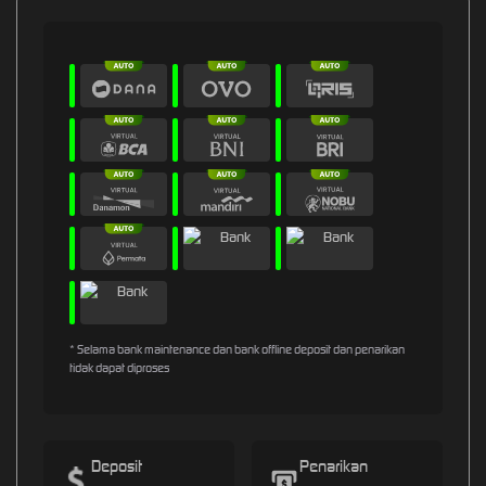
* Selama bank maintenance dan bank offline deposit dan penarikan
tidak dapat diproses
Deposit
Penarikan