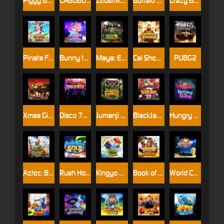
Piggy Bank Gold 2
LABUBU: Fall In Wild
Zeustrike Xmas
Buffalo Rush
Crazy Bounty: Jackpot
Pinata Fest
Bunny to the Moon
Maya: Elemental Totem 2
Cai Shen Fortune
PUBG2
Xmas Gift Delight
Disco 777
Jumanji Bonanza
BlackJack21
Hungry Slime
Aztec: Bonus Hunt 2 Xmas
Rush Hour Gold
Kingyo Riches
Book of Safari
World Cup Final