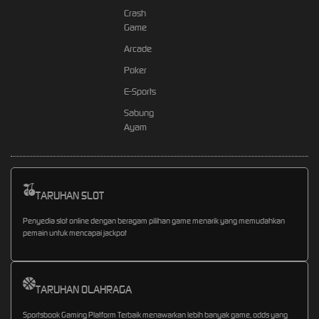
Crash
Game
Arcade
Poker
E-Sports
Sabung
Ayam
TARUHAN SLOT
Penyedia slot online dengan beragam pilihan game menarik yang memudahkan
pemain untuk mencapai jackpot
TARUHAN OLAHRAGA
Sportsbook Gaming Platform Terbaik menawarkan lebih banyak game, odds yang