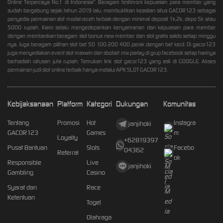
Online Terpercaya No.1 di Indonesia". Beragam testimoni kepuasan para member yang
sudah bergabung sejak tahun 2019 lalu, membuktikan keaslian situs GACOR123 sebagai
penyedia permainan slot modal receh terbaik dengan minimal deposit 1k,2k, depo 5k atau
5000 rupiah. Kami selalu mengedepankan kenyamanan dan kepuasan para member
dengan memberikan beragam slot bonus new member dan slot gratis saldo setiap minggu
nya. Juga beragam pilihan slot bet 50 100 200 400 perak dengan bet kecil. Di gacor123
juga menyediakan event slot maxwin dan sbobet mix parlay di grup facebook setap harinya
berhadiah ratusan juta rupiah. Temukan link slot gacor123 yang asli di GOOGLE. Akses
permainan judi slot online terbaik hanya melalui APK SLOT GACOR123.
Kebijaksanaan
Platform
Kategori
Dukungan
Komunitas
Tentang
Promosi
Hot
Instagra
janjihoki
GACOR123
Games
m
Loyalty
+62819397
Pusat Bantuan
Slots
Facebo
04362
Referral
ok
Responsible
Live
janjihoki
Gambling
Casino
Syarat dan
Race
Ketentuan
Togel
Olahraga