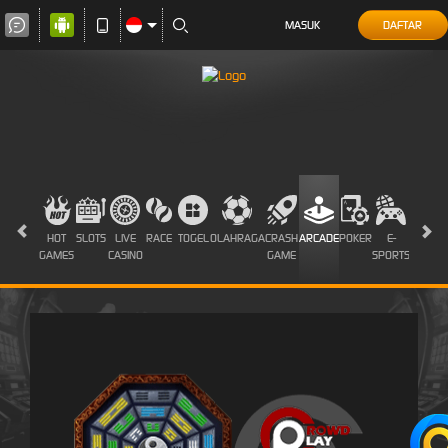
MASUK
DAFTAR
HOT
SLOTS
LIVE
RACE
TOGEL
OLAHRAGA
CRASH
ARCADE
POKER
E-
SABUN
GAMES
CASINO
GAME
SPORTS
AYAM