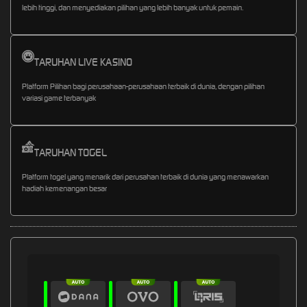
lebih tinggi, dan menyediakan pilihan yang lebih banyak untuk pemain.
TARUHAN LIVE KASINO
Platform Pilihan bagi perusahaan-perusahaan terbaik di dunia, dengan pilihan
variasi game terbanyak
TARUHAN TOGEL
Platform togel yang menarik dari perusahan terbaik di dunia yang menawarkan
hadiah kemenangan besar