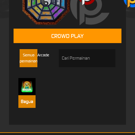
CROWD PLAY
Semua
Arcade
permainan
Bagua