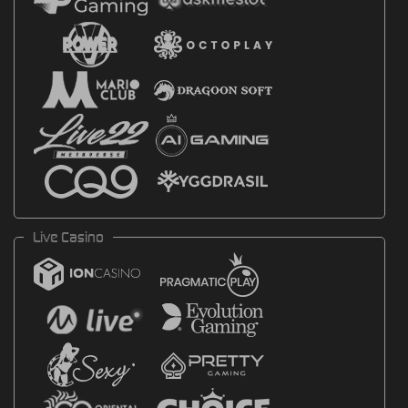
Live Casino