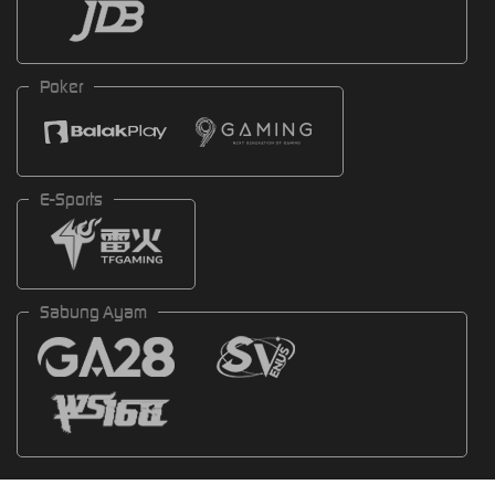
Poker
E-Sports
Sabung Ayam