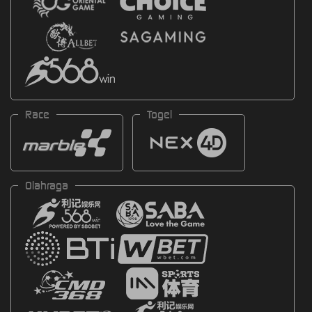
Race
Togel
Olahraga